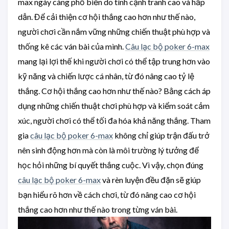
max ngày càng phổ biến do tính cạnh tranh cao và hấp
dẫn. Để cải thiện cơ hội thắng cao hơn như thế nào,
người chơi cần nắm vững những chiến thuật phù hợp và
thống kê các ván bài của mình.
Câu lạc bộ poker 6-max
mang lại lợi thế khi người chơi có thể tập trung hơn vào
kỹ năng và chiến lược cá nhân, từ đó nâng cao tỷ lệ
thắng. Cơ hội thắng cao hơn như thế nào? Bằng cách áp
dụng những chiến thuật chơi phù hợp và kiểm soát cảm
xúc, người chơi có thể tối đa hóa khả năng thắng. Tham
gia
câu lạc bộ poker 6-max
không chỉ giúp trận đấu trở
nên sinh động hơn mà còn là môi trường lý tưởng để
học hỏi những bí quyết thắng cuộc. Vì vậy, chọn đúng
câu lạc bộ poker 6-max
và rèn luyện đều đặn sẽ giúp
bạn hiểu rõ hơn về cách chơi, từ đó nâng cao cơ hội
thắng cao hơn như thế nào trong từng ván bài.