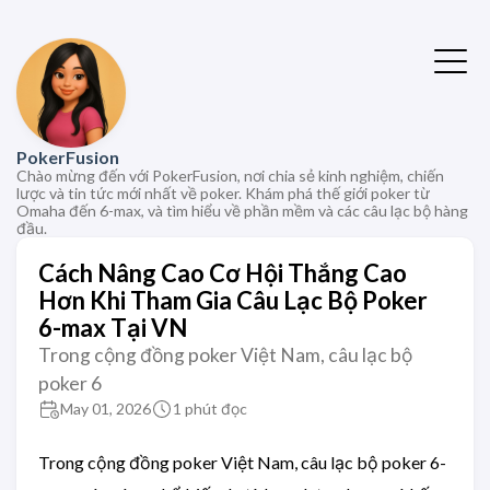
PokerFusion
Chào mừng đến với PokerFusion, nơi chia sẻ kinh nghiệm, chiến
lược và tin tức mới nhất về poker. Khám phá thế giới poker từ
Omaha đến 6-max, và tìm hiểu về phần mềm và các câu lạc bộ hàng
đầu.
Cách Nâng Cao Cơ Hội Thắng Cao
Hơn Khi Tham Gia Câu Lạc Bộ Poker
6-max Tại VN
Trong cộng đồng poker Việt Nam, câu lạc bộ
poker 6
May 01, 2026
1 phút đọc
Trong cộng đồng poker Việt Nam, câu lạc bộ poker 6-