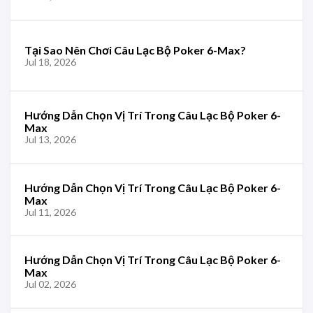
Tại Sao Nên Chơi Câu Lạc Bộ Poker 6-Max?
Jul 18, 2026
Hướng Dẫn Chọn Vị Trí Trong Câu Lạc Bộ Poker 6-
Max
Jul 13, 2026
Hướng Dẫn Chọn Vị Trí Trong Câu Lạc Bộ Poker 6-
Max
Jul 11, 2026
Hướng Dẫn Chọn Vị Trí Trong Câu Lạc Bộ Poker 6-
Max
Jul 02, 2026