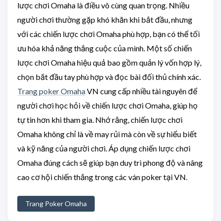
lược chơi Omaha là điều vô cùng quan trọng. Nhiều
người chơi thường gặp khó khăn khi bắt đầu, nhưng
với các chiến lược chơi Omaha phù hợp, bạn có thể tối
ưu hóa khả năng thắng cuộc của mình. Một số chiến
lược chơi Omaha hiệu quả bao gồm quản lý vốn hợp lý,
chọn bắt đầu tay phù hợp và đọc bài đối thủ chính xác.
Trang poker Omaha
VN cung cấp nhiều tài nguyên để
người chơi học hỏi về chiến lược chơi Omaha, giúp họ
tự tin hơn khi tham gia. Nhớ rằng, chiến lược chơi
Omaha không chỉ là về may rủi mà còn về sự hiểu biết
và kỹ năng của người chơi. Áp dụng chiến lược chơi
Omaha đúng cách sẽ giúp bạn duy trì phong độ và nâng
cao cơ hội chiến thắng trong các ván poker tại VN.
Trang Poker Omaha