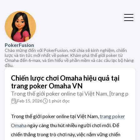
PokerFusion
Chào mừng đến với PokerFusion, nơi chia sẻ kinh nghiệm, chiến
lược và tin tức mới nhất về poker. Khám phá thế giới poker từ
Omaha đến 6-max, và tìm hiểu về phần mềm và các câu lạc bộ hàng
đầu.
Chiến lược chơi Omaha hiệu quả tại
trang poker Omaha VN
Trong thế giới poker online tại Việt Nam, [trang p
Feb 15, 2026
1 phút đọc
Trong thế giới poker online tại Việt Nam,
trang poker
Omaha
ngày càng thu hút nhiều người chơi mới. Để
chiến thắng trong trò chơi này, việc nắm vững chiến