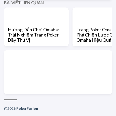
BÀI VIẾT LIÊN QUAN
Hướng Dẫn Chơi Omaha:
Trang Poker Omah
Trải Nghiệm Trang Poker
Phá Chiến Lược Ch
Đầy Thú Vị
Omaha Hiệu Quả
@2026 PokerFusion