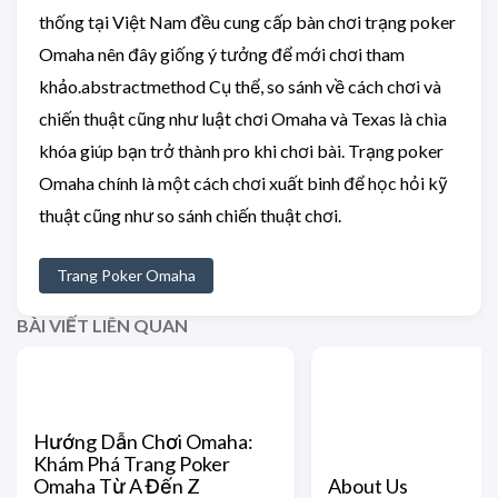
thống tại Việt Nam đều cung cấp bàn chơi trạng poker
Omaha nên đây giống ý tưởng để mới chơi tham
khảo.abstractmethod Cụ thể, so sánh về cách chơi và
chiến thuật cũng như luật chơi Omaha và Texas là chìa
khóa giúp bạn trở thành pro khi chơi bài. Trạng poker
Omaha chính là một cách chơi xuất binh để học hỏi kỹ
thuật cũng như so sánh chiến thuật chơi.
Trang Poker Omaha
BÀI VIẾT LIÊN QUAN
Hướng Dẫn Chơi Omaha:
Khám Phá Trang Poker
Omaha Từ A Đến Z
About Us