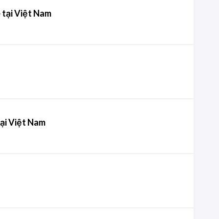
 tại Việt Nam
ại Việt Nam