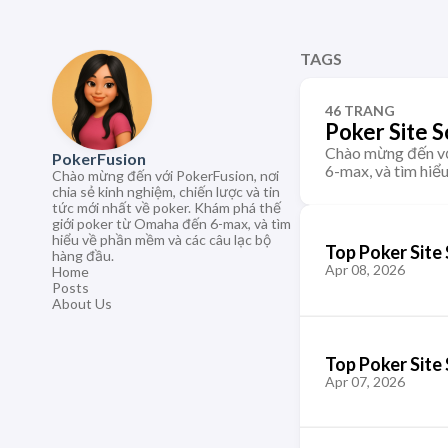
TAGS
46 TRANG
Poker Site 
Chào mừng đến với
PokerFusion
6-max, và tìm hiể
Chào mừng đến với PokerFusion, nơi
chia sẻ kinh nghiệm, chiến lược và tin
tức mới nhất về poker. Khám phá thế
giới poker từ Omaha đến 6-max, và tìm
hiểu về phần mềm và các câu lạc bộ
Top Poker Site
hàng đầu.
Apr 08, 2026
Home
Posts
About Us
Top Poker Site
Apr 07, 2026