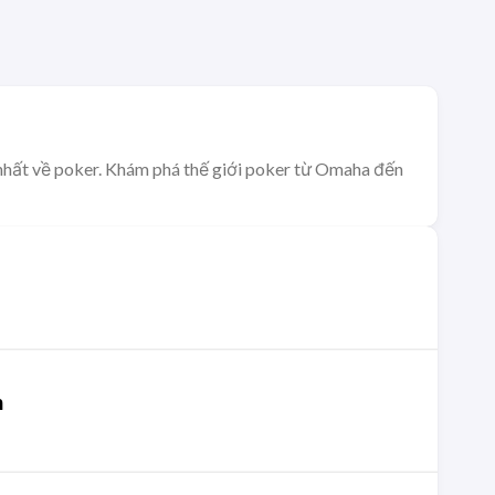
 nhất về poker. Khám phá thế giới poker từ Omaha đến
m