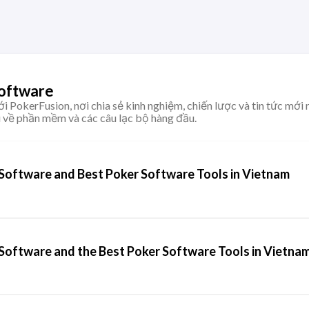
Software
 PokerFusion, nơi chia sẻ kinh nghiệm, chiến lược và tin tức mới
u về phần mềm và các câu lạc bộ hàng đầu.
 Software and Best Poker Software Tools in Vietnam
 Software and the Best Poker Software Tools in Vietna