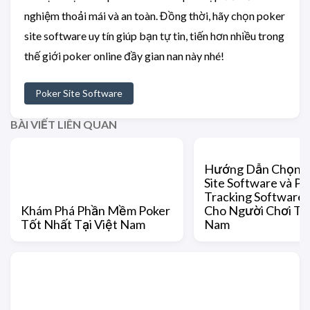
nghiệm thoải mái và an toàn. Đồng thời, hãy chọn poker
site software uy tín giúp bạn tự tin, tiến hơn nhiều trong
thế giới poker online đầy gian nan này nhé!
Poker Site Software
BÀI VIẾT LIÊN QUAN
Hướng Dẫn Chọn P
Site Software và Po
Tracking Software 
Khám Phá Phần Mềm Poker
Cho Người Chơi Tại
Tốt Nhất Tại Việt Nam
Nam