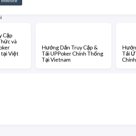
l Website
N
y Cập
Thức và
oker
Hướng Dẫn Truy Cập &
Hướng
 tại Việt
Tải UPPoker Chính Thống
Tải Ứ
Tại Vietnam
Chính