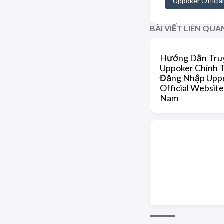
Uppoker Officia
BÀI VIẾT LIÊN QUA
Hướng Dẫn Tru
Uppoker Chính 
Đăng Nhập Upp
Official Website
Nam