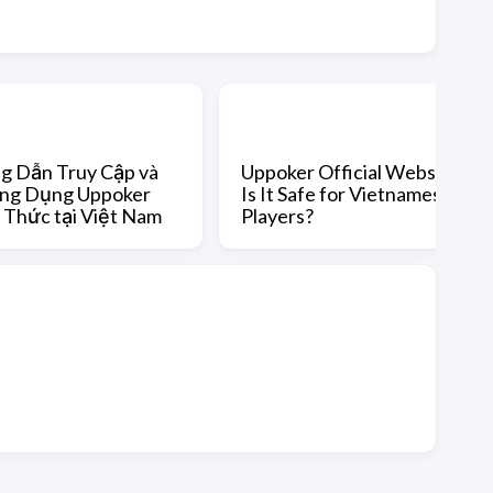
 Dẫn Truy Cập và
Uppoker Official Website:
ng Dụng Uppoker
Is It Safe for Vietnamese
 Thức tại Việt Nam
Players?