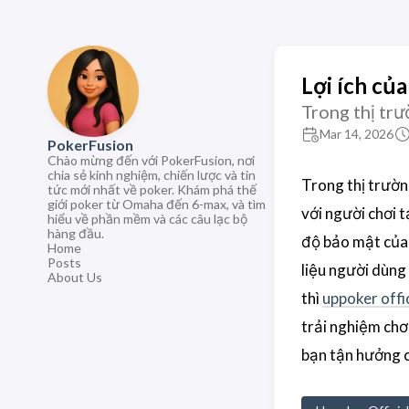
Lợi ích củ
Trong thị trư
Mar 14, 2026
PokerFusion
Chào mừng đến với PokerFusion, nơi
chia sẻ kinh nghiệm, chiến lược và tin
Trong thị trường
tức mới nhất về poker. Khám phá thế
giới poker từ Omaha đến 6-max, và tìm
với người chơi 
hiểu về phần mềm và các câu lạc bộ
hàng đầu.
độ bảo mật của 
Home
Posts
liệu người dùng 
About Us
thì
uppoker offi
trải nghiệm chơ
bạn tận hưởng c