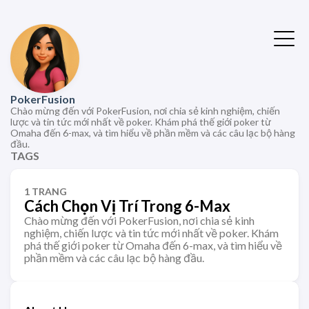
PokerFusion
Chào mừng đến với PokerFusion, nơi chia sẻ kinh nghiệm, chiến
lược và tin tức mới nhất về poker. Khám phá thế giới poker từ
Omaha đến 6-max, và tìm hiểu về phần mềm và các câu lạc bộ hàng
đầu.
TAGS
1 TRANG
Cách Chọn Vị Trí Trong 6-Max
Chào mừng đến với PokerFusion, nơi chia sẻ kinh
nghiệm, chiến lược và tin tức mới nhất về poker. Khám
phá thế giới poker từ Omaha đến 6-max, và tìm hiểu về
phần mềm và các câu lạc bộ hàng đầu.